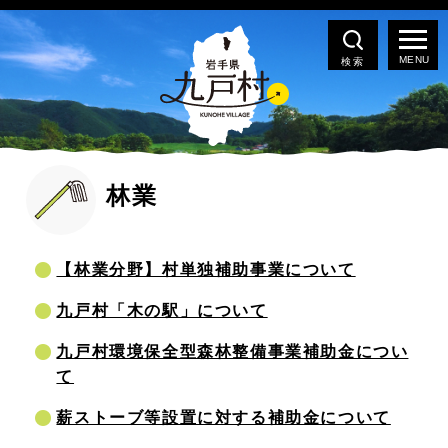
検索
林業
【林業分野】村単独補助事業について
九戸村「木の駅」について
九戸村環境保全型森林整備事業補助金につい
て
薪ストーブ等設置に対する補助金について