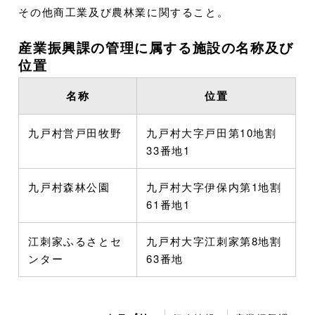
その他商工業及び農林業に関すること。
産業振興課の管理に属する施設の名称及び
位置
名称
位置
九戸村営戸田牧野
九戸村大字戸田第10地割
33番地1
九戸村森林公園
九戸村大字伊保内第1地割
61番地1
江刺家ふるさとセ
九戸村大字江刺家第8地割
ンター
63番地