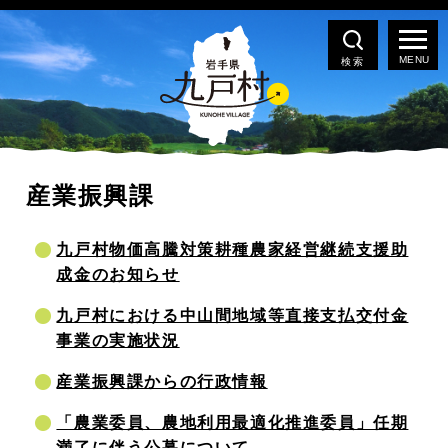
検索
産業振興課
九戸村物価高騰対策耕種農家経営継続支援助
成金のお知らせ
九戸村における中山間地域等直接支払交付金
事業の実施状況
産業振興課からの行政情報
「農業委員、農地利用最適化推進委員」任期
満了に伴う公募について