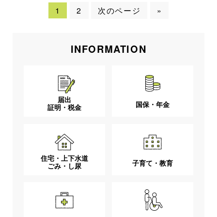
1
2
次のページ
»
INFORMATION
届出
国保・年金
証明・税金
住宅・上下水道
子育て・教育
ごみ・し尿