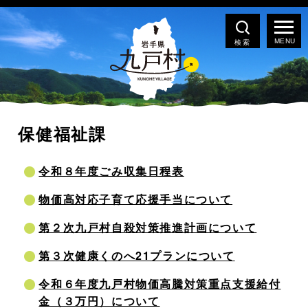
検索
保健福祉課
令和８年度ごみ収集日程表
物価高対応子育て応援手当について
第２次九戸村自殺対策推進計画について
第３次健康くのへ21プランについて
令和６年度九戸村物価高騰対策重点支援給付
金（３万円）について