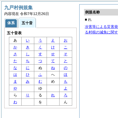
九戸村例規集
例規名称
内容現在 令和7年12月26日
■ れ
体系
五十音
冷害等による災害発
る村税の減免に関す
五十音表
あ
い
う
え
お
か
き
く
け
こ
さ
し
す
せ
そ
た
ち
つ
て
と
な
に
ぬ
ね
の
は
ひ
ふ
へ
ほ
ま
み
む
め
も
や
ゆ
よ
ら
り
る
れ
ろ
わ
を
ん