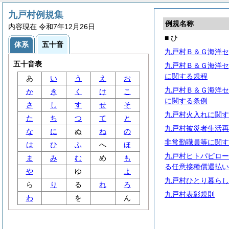
九戸村例規集
例規名称
内容現在 令和7年12月26日
■ ひ
体系
五十音
九戸村Ｂ＆Ｇ海洋セ
五十音表
九戸村Ｂ＆Ｇ海洋セ
に関する規程
あ
い
う
え
お
九戸村Ｂ＆Ｇ海洋セ
か
き
く
け
こ
に関する条例
さ
し
す
せ
そ
九戸村火入れに関す
た
ち
つ
て
と
九戸村被災者生活再
な
に
ぬ
ね
の
非常勤職員等に関す
は
ひ
ふ
へ
ほ
九戸村ヒトパピロー
ま
み
む
め
も
る任意接種償還払い
や
ゆ
よ
九戸村ひとり暮らし
ら
り
る
れ
ろ
九戸村表彰規則
わ
を
ん