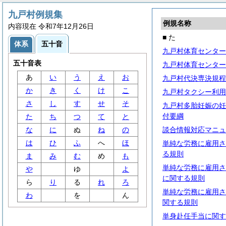
九戸村例規集
例規名称
内容現在 令和7年12月26日
■ た
体系
五十音
九戸村体育センター
五十音表
九戸村体育センター
あ
い
う
え
お
九戸村代決専決規程
か
き
く
け
こ
九戸村タクシー利用
さ
し
す
せ
そ
九戸村多胎妊娠の妊
付要綱
た
ち
つ
て
と
な
に
ぬ
ね
の
談合情報対応マニュ
は
ひ
ふ
へ
ほ
単純な労務に雇用さ
る規則
ま
み
む
め
も
単純な労務に雇用さ
や
ゆ
よ
に関する規則
ら
り
る
れ
ろ
単純な労務に雇用さ
わ
を
ん
関する規則
単身赴任手当に関す