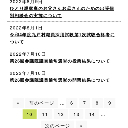
2022年8月9日
ひとり親家庭のお父さんお母さんのための出張個
別相談会の実施について
2022年8月1日
令和4年度九戸村職員採用試験第1次試験合格者に
ついて
2022年7月10日
第26回参議院議員通常選挙の投票結果について
2022年7月10日
第26回参議院議員通常選挙の開票結果について
«
前のページ
6
7
8
9
...
10
11
12
13
14
...
次のページ
»