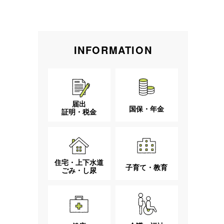
INFORMATION
届出
国保・年金
証明・税金
住宅・上下水道
子育て・教育
ごみ・し尿