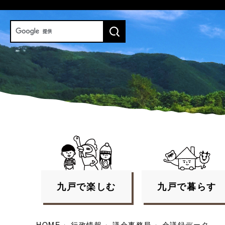
九戸で
楽しむ
九戸で
暮らす
HOME
›
行政情報
›
議会事務局
›
会議録データ