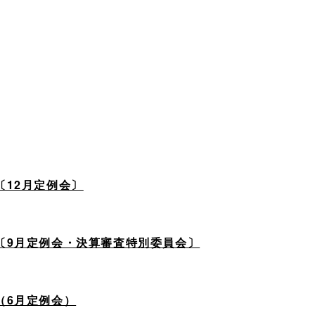
〔12月定例会〕
〔9月定例会・決算審査特別委員会〕
（6月定例会）