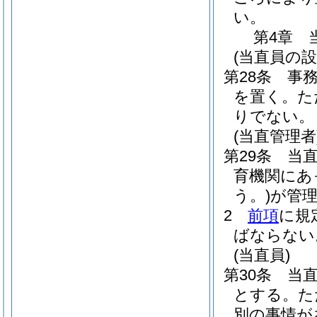
い。
第4章
(当直員の設
第28条
事
を置く。
た
りでない。
(当直管理者
第29条
当
育機関にあ
う。)
が管
2
前項
に規
ばならない
(当直員)
第30条
当
とする。
た
別の事情が