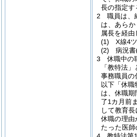
長の指定す
2
職員は、
は、あらか
属長を経由
(1)
X線4
(2)
病況書
3
休職中の
「教特法」
事務職員の
以下「休職
は、休職期
了1カ月前
して教育長
休職の理由
たった医師
4
教特法第