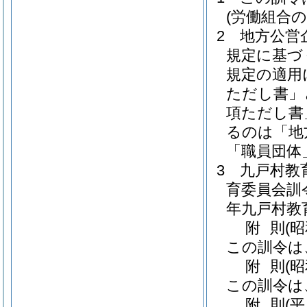
(労働組合
2
地方公営
規定に基づ
規定の適用
ただし書」
項ただし書
るのは「地
「職員団体
3
九戸村教
育委員会訓令
年九戸村教
附
則
(
この訓令は
附
則
(
この訓令は
附
則
(