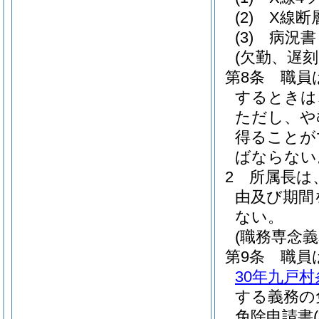
(2)
X線断
(3)
病況書
(欠勤、遅
第8条
職員
するときは
ただし、や
得ることが
ばならない
2
所属長は
由及び期間
ない。
(職務専念義
第9条
職員
30年九戸村
する義務の
免除申請書
(