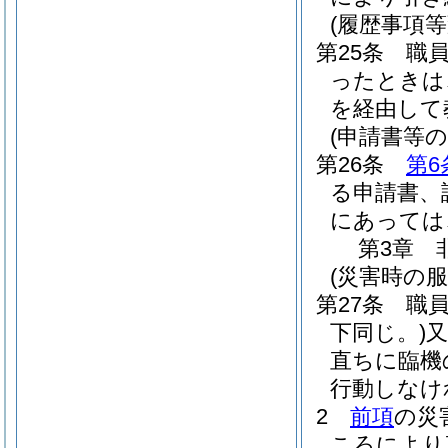
(履歴事項等
第25条
職
ったときは
を経由して
(申請書等の
第26条
第6
る申請書、
にあっては
第3章
(災害時の服
第27条
職
下同じ。)
直ちに臨機
行動しなけ
2
前項
の災
ころにより