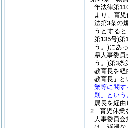
年法律第1
より、育児
法第3条の
うとすると
第135号)
第
う。)
にあ
県人事委員会
う。
)第3
教育長を経
教育長」と
業等に関す
則」という
属長を経由
2
育児休業
人事委員会
は、遅滞な