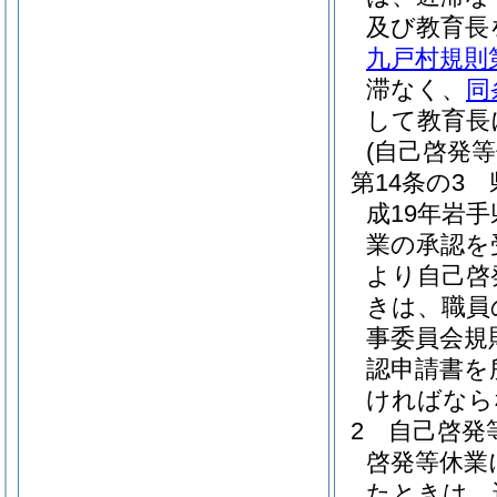
及び教育長
九戸村規則
滞なく、
同
して教育長
(自己啓発等
第14条の3
成19年岩手
業の承認を
より自己啓
きは、職員
事委員会規則
認申請書を
ければなら
2
自己啓発
啓発等休業
たときは、