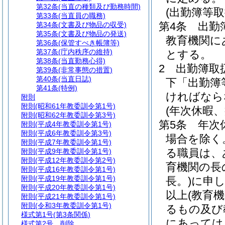
第32条
(当直の種類及び勤務時間)
(出勤簿等取
第33条
(当直員の職務)
第4条
出勤
第34条
(文書及び物品の収受)
第35条
(文書及び物品の発送)
教育機関に
第36条
(保管すべき帳簿等)
第37条
(庁内秩序の維持)
とする。
第38条
(当直勤務心得)
2
出勤簿取
第39条
(非常事態の措置)
第40条
(当直日誌)
下「出勤簿
第41条
(特例)
ければなら
附則
附則
(昭和61年教委訓令第1号)
(年次休暇
附則
(昭和62年教委訓令第3号)
第5条
年次
附則
(平成4年教委訓令第1号)
附則
(平成6年教委訓令第3号)
場合を除く
附則
(平成7年教委訓令第1号)
る職員は、
附則
(平成9年教委訓令第1号)
附則
(平成12年教委訓令第2号)
育機関の長
附則
(平成16年教委訓令第1号)
附則
(平成19年教委訓令第1号)
長。)
に申
附則
(平成20年教委訓令第1号)
以上
(教育
附則
(平成21年教委訓令第1号)
附則
(令和3年教委訓令第1号)
るもの及び
様式第1号
(第3条関係)
にあっては
様式第2号
削除