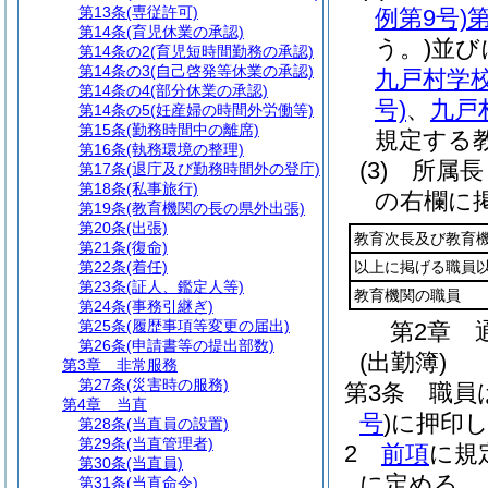
第13条
(専従許可)
例第9号)
第
第14条
(育児休業の承認)
う。)
並び
第14条の2
(育児短時間勤務の承認)
第14条の3
(自己啓発等休業の承認)
九戸村学
第14条の4
(部分休業の承認)
号)
、
九戸
第14条の5
(妊産婦の時間外労働等)
第15条
(勤務時間中の離席)
規定する
第16条
(執務環境の整理)
(3)
所属
第17条
(退庁及び勤務時間外の登庁)
第18条
(私事旅行)
の右欄に
第19条
(教育機関の長の県外出張)
第20条
(出張)
教育次長及び教育
第21条
(復命)
第22条
(着任)
以上に掲げる職員
第23条
(証人、鑑定人等)
教育機関の職員
第24条
(事務引継ぎ)
第25条
(履歴事項等変更の届出)
第2章
第26条
(申請書等の提出部数)
(出勤簿)
第3章
非常服務
第27条
(災害時の服務)
第3条
職員
第4章
当直
号
)
に押印
第28条
(当直員の設置)
第29条
(当直管理者)
2
前項
に規
第30条
(当直員)
に定める。
第31条
(当直命令)