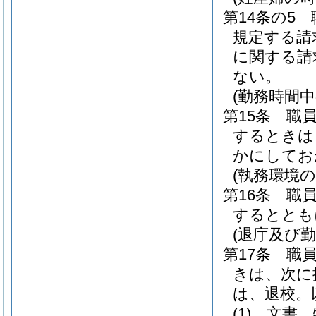
第14条の5
規定する請
に関する請
ない。
(勤務時間中
第15条
職
するときは
かにしてお
(執務環境の
第16条
職
するととも
(退庁及び
第17条
職
きは、次に
は、退校。
(1)
文書、