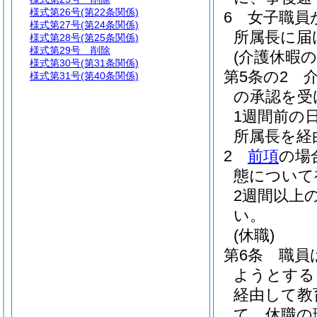
様式第26号
(第22条関係)
6
女子職員
様式第27号
(第24条関係)
所属長に届
様式第28号
(第25条関係)
様式第29号
削除
(介護休暇の
様式第30号
(第31条関係)
第5条の2
様式第31号
(第40条関係)
の承認を受
1週間前の
所属長を経
2
前項
の場
態について
2週間以上
い。
(休職)
第6条
職員
ようとする
経由して教
て、休職の