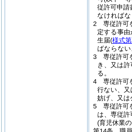
従許可申請
なければな
2
専従許可
定する事由
生届
(
様式第
ばならない
3
専従許可
き、又は許
る。
4
専従許可
行ない、又
妨げ、又は
5
専従許可
は、専従許
(育児休業の
第14条
職