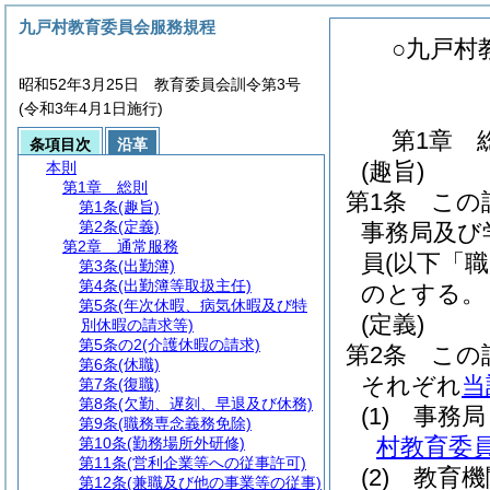
九戸村教育委員会服務規程
○九戸村
昭和52年3月25日 教育委員会訓令第3号
(令和3年4月1日施行)
第1章
条項目次
沿革
(趣旨)
本則
第1章
総則
第1条
この
第1条
(趣旨)
第2条
(定義)
事務局及び
第2章
通常服務
員
(以下「
第3条
(出勤簿)
第4条
(出勤簿等取扱主任)
のとする。
第5条
(年次休暇、病気休暇及び特
(定義)
別休暇の請求等)
第5条の2
(介護休暇の請求)
第2条
この
第6条
(休職)
それぞれ
当
第7条
(復職)
第8条
(欠勤、遅刻、早退及び休務)
(1)
事務
第9条
(職務専念義務免除)
村教育委員
第10条
(勤務場所外研修)
第11条
(営利企業等への従事許可)
(2)
教育
第12条
(兼職及び他の事業等の従事)