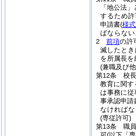
「地公法」
するため許
申請書
(
様式
ばならない
2
前項
の許
滅したとき
を所属長を
(兼職及び
第12条
校
教育に関す
は事務に従
事承認申請
なければな
(専従許可)
第13条
職員
可
(以下「