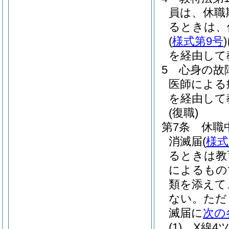
員は、休職
るときは、
(
様式第9号
)
を経由して
5
心身の故
医師による
を経由して
(復職)
第7条
休職
消滅届
(
様式
るときは教
によるもの
類を添えて
ない。
ただ
滅届に
次の
(1)
X線4