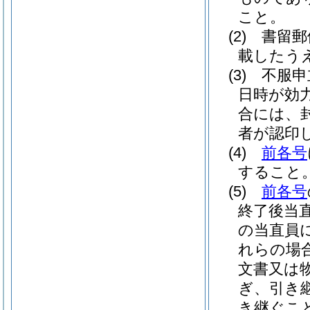
こと。
(2)
書留郵
載したう
(3)
不服申
日時が効
合には、
者が認印
(4)
前各号
すること
(5)
前各号
終了後当
の当直員
れらの場
文書又は
ぎ、引き
き継ぐこ