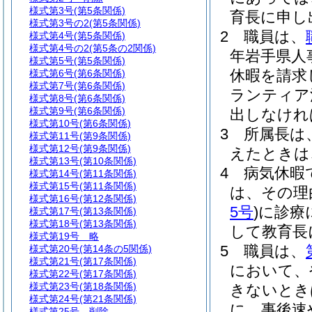
様式第3号
(第5条関係)
育長に申し
様式第3号の2
(第5条関係)
2
職員は、
様式第4号
(第5条関係)
様式第4号の2
(第5条の2関係)
年岩手県人
様式第5号
(第5条関係)
休暇を請求
様式第6号
(第6条関係)
様式第7号
(第6条関係)
ランティア
様式第8号
(第6条関係)
様式第9号
(第6条関係)
出しなけれ
様式第10号
(第6条関係)
3
所属長は
様式第11号
(第9条関係)
様式第12号
(第9条関係)
えたときは
様式第13号
(第10条関係)
4
病気休暇
様式第14号
(第11条関係)
様式第15号
(第11条関係)
は、その理
様式第16号
(第12条関係)
5号
)
に診療
様式第17号
(第13条関係)
様式第18号
(第13条関係)
して教育長
様式第19号
略
5
職員は、
様式第20号
(第14条の5関係)
様式第21号
(第17条関係)
において、
様式第22号
(第17条関係)
様式第23号
(第18条関係)
きないとき
様式第24号
(第21条関係)
に、事後速
様式第25号
削除