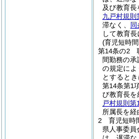
及び教育長
九戸村規則
滞なく、
同
して教育長
(育児短時間
第14条の2
間勤務の承
の規定によ
とするとき
第14条第
び教育長を
戸村規則第1
所属長を経
2
育児短時
県人事委員
は、遅滞な