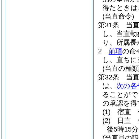
得たときは
(当直命令)
第31条
当
し、当直勤
り、所属長
2
前項
の命
し、直ちに
(当直の種
第32条
当
は、
次の各
ることがで
の承認を得
(1)
宿直 
(2)
日直 
後5時15
(当直員の職