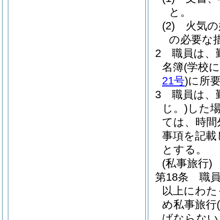
と。
(2)
火気の
の必要な
2
職員は、
名簿
(学校
21号
)
に所
3
職員は、
じ。)
した
ては、時間
事項を記載
とする。
(私事旅行)
第18条
職
以上にわた
め私事旅行
ばならない