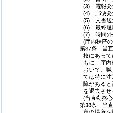
(3)
電報発
(4)
郵便発
(5)
文書送
(6)
最終退
(7)
時間外
(庁内秩序の
第37条
当
校にあって
もに、庁内
おいて、職
ては特に注
障があると
を退去させ
(当直勤務心
第38条
当
定の場所を