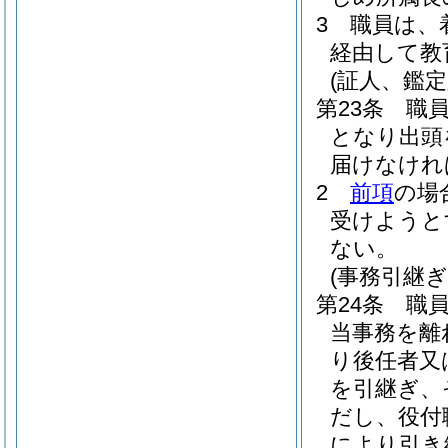
3
職員は、
経由して教
(証人、鑑定
第23条
職
となり出頭
届けなけれ
2
前項
の場
受けようと
ない。
(事務引継ぎ
第24条
職
当事務を離
り後任者又
を引継ぎ、
だし、役付
により引き