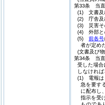
第33条
当
(1)
文書及
(2)
庁舎及
(3)
災害そ
(4)
外部と
(5)
前各号
者が定め
(文書及び物
第34条
当
受した場合
しなければ
(1)
電報は
急を要す
に配布し
指示を受
ものであ