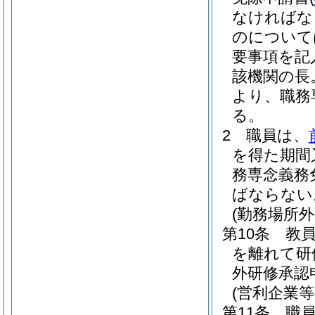
なければな
のについて
要事項を記
該機関の長
より、職務
る。
2
職員は、
を得た期間
務専念義務
ばならない
(勤務場所外
第10条
教員
を離れて研
外研修承認
(営利企業
第11条
職