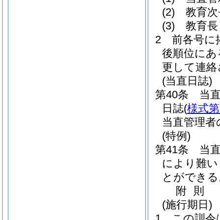
(2)
教育次
(3)
教育長
2
前各号に
後順位にあ
更して連絡
(当直日誌)
第40条
当
日誌
(
様式第
当直管理者
(特例)
第41条
当
により難い
とができる
附
則
(施行期日)
1
この訓令