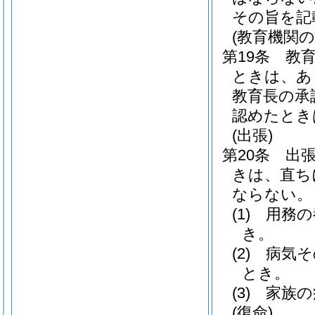
その旨を記
(教育機関
第19条
教
ときは、あ
教育長の承
認めたとき
(出張)
第20条
出
きは、直ち
ならない。
(1)
用務の
き。
(2)
病気そ
とき。
(3)
家族の
(復命)