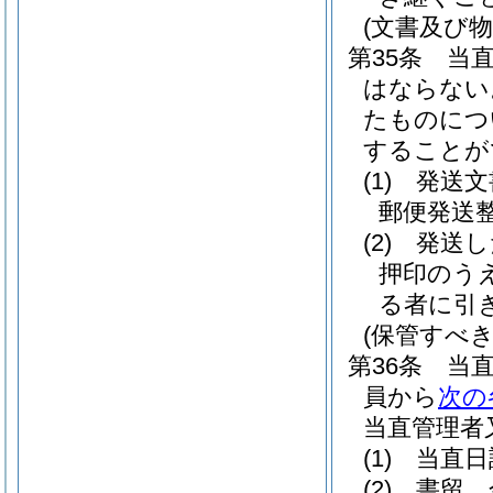
(文書及び物
第35条
当
はならない
たものにつ
することが
(1)
発送文
郵便発送
(2)
発送し
押印のう
る者に引
(保管すべき
第36条
当
員から
次の
当直管理者
(1)
当直日
(2)
書留、