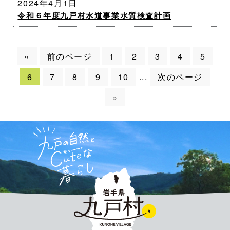
2024年4月1日
令和６年度九戸村水道事業水質検査計画
«
前のページ
1
2
3
4
5
6
7
8
9
10
次のページ
...
»