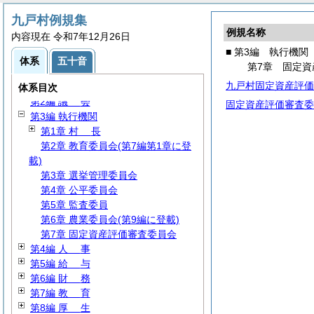
九戸村例規集
例規名称
内容現在 令和7年12月26日
■ 第3編 執行機関
体系
五十音
第7章 固定資
九戸村固定資産評価
第1編
総
規
体系目次
第2編
議
会
固定資産評価審査委
第3編 執行機関
第1章
村
長
第2章 教育委員会(第7編第1章に登
載)
第3章 選挙管理委員会
第4章 公平委員会
第5章 監査委員
第6章 農業委員会(第9編に登載)
第7章 固定資産評価審査委員会
第4編
人
事
第5編
給
与
第6編
財
務
第7編
教
育
第8編
厚
生