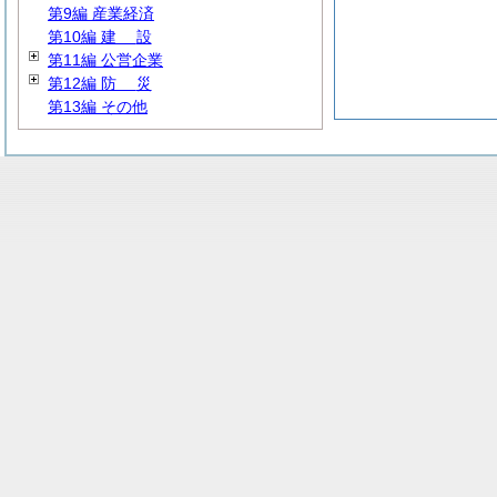
第9編 産業経済
第10編
建
設
第11編 公営企業
第12編
防
災
第13編 その他