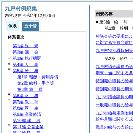
九戸村例規集
例規名称
内容現在 令和7年12月26日
■ 第5編
給
与
体系
五十音
第1章 報酬・
村議会等の要求によ
体系目次
に対する実費弁償に
第1編
総
規
九戸村特別職報酬等
第2編
議
会
第3編 執行機関
第2章 給料・
第4編
人
事
九戸村議会議員の議
第5編
給
与
期末手当に関する条
第1章 報酬・費用弁償
特別職の職員の給与
第2章 給料・手当等
特別職の職員の期末
第3章
旅
費
第6編
財
務
九戸村議会議員の期
第7編
教
育
一般職の職員の給与
第8編
厚
生
九戸村給与条例附則
第9編 産業経済
給料月額に関する規
第10編
建
設
第11編 公営企業
職員の給与の支給に