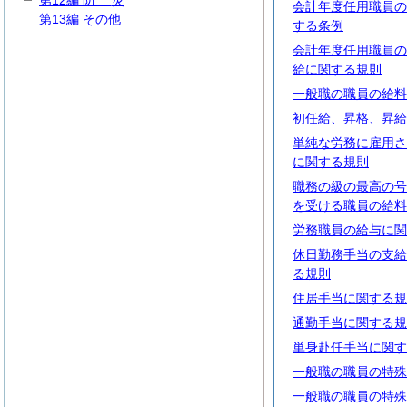
第12編
防
災
会計年度任用職員の
第13編 その他
する条例
会計年度任用職員の
給に関する規則
一般職の職員の給料
初任給、昇格、昇給
単純な労務に雇用さ
に関する規則
職務の級の最高の号
を受ける職員の給料
労務職員の給与に関
休日勤務手当の支給
る規則
住居手当に関する規
通勤手当に関する規
単身赴任手当に関す
一般職の職員の特殊
一般職の職員の特殊