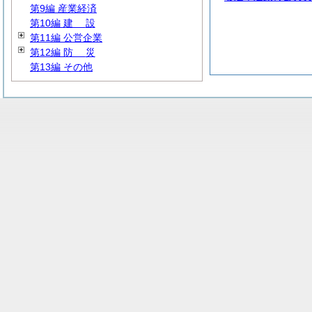
第9編 産業経済
第10編
建
設
第11編 公営企業
第12編
防
災
第13編 その他