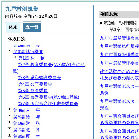
九戸村例規集
例規名称
内容現在 令和7年12月26日
■ 第3編 執行機関
体系
五十音
第3章 選挙管
九戸村選挙管理委員
第1編
総
規
体系目次
第2編
議
会
九戸村選挙執行規程
第3編 執行機関
九戸村選挙管理委員
第1章
村
長
九戸村選挙管理委員
第2章 教育委員会(第7編第1章に登
載)
政治活動のために使
第3章 選挙管理委員会
札及び看板の類の表
第4章 公平委員会
九戸村選挙ポスター
第5章 監査委員
条例
第6章 農業委員会(第9編に登載)
九戸村選挙ポスター
第7章 固定資産評価審査委員会
規程
第4編
人
事
九戸村議会議員及び
第5編
給
与
る選挙運動の公費負
第6編
財
務
第7編
教
育
九戸村議会議員及び
第8編
厚
生
る選挙運動の公費負