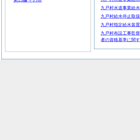
第13編 その他
九戸村水道事業給水
九戸村給水停止取扱
九戸村指定給水装置
九戸村布設工事監督
者の資格基準に関す