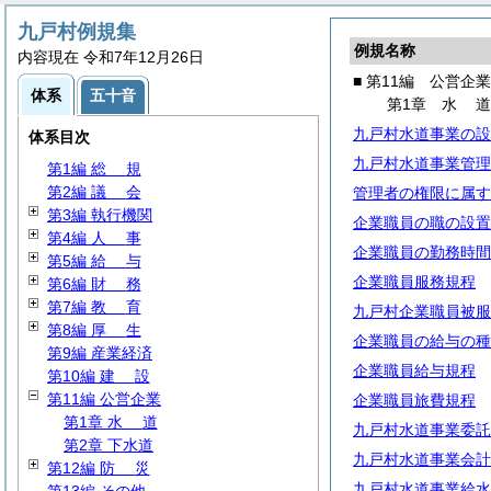
九戸村例規集
例規名称
内容現在 令和7年12月26日
■ 第11編 公営企業
体系
五十音
第1章
水
九戸村水道事業の設
体系目次
九戸村水道事業管理
第1編
総
規
第2編
議
会
管理者の権限に属す
第3編 執行機関
企業職員の職の設置
第4編
人
事
企業職員の勤務時間
第5編
給
与
企業職員服務規程
第6編
財
務
第7編
教
育
九戸村企業職員被服
第8編
厚
生
企業職員の給与の種
第9編 産業経済
企業職員給与規程
第10編
建
設
第11編 公営企業
企業職員旅費規程
第1章
水
道
九戸村水道事業委託
第2章 下水道
九戸村水道事業会計
第12編
防
災
九戸村水道事業給水