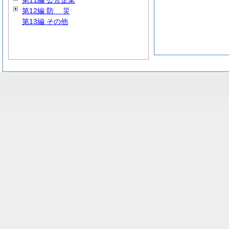
第11編 公営企業
第12編
防
災
第13編 その他