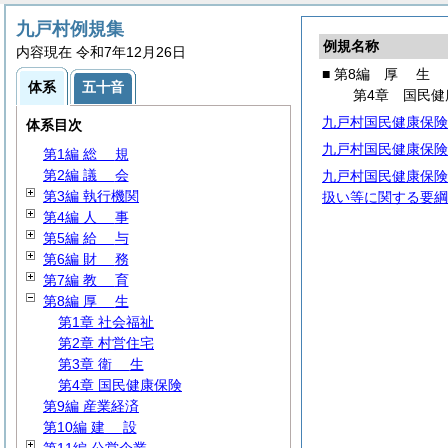
九戸村例規集
例規名称
内容現在 令和7年12月26日
■ 第8編
厚
生
体系
五十音
第4章 国民健
九戸村国民健康保険
体系目次
九戸村国民健康保険
第1編
総
規
第2編
議
会
九戸村国民健康保険
第3編 執行機関
扱い等に関する要綱
第4編
人
事
第5編
給
与
第6編
財
務
第7編
教
育
第8編
厚
生
第1章 社会福祉
第2章 村営住宅
第3章
衛
生
第4章 国民健康保険
第9編 産業経済
第10編
建
設