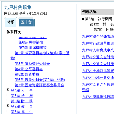
第3編 執行機関
九戸村例規集
第1章
村
長
例規名称
内容現在 令和7年12月26日
第1節 事務分掌
■ 第3編 執行機関
第2節 代理・代決等
体系
五十音
第1章
村
第3節 文書・公印
第7節 附属
第4節 広報・情報
体系目次
九戸村総合開発審議
第5節 印鑑・住民
第6節 災害補償
九戸村行政改革推進
第7節 附属機関等
九戸村人材育成事業
第2章 教育委員会(第7編第1章に登
九戸村交通安全対策
載)
第3章 選挙管理委員会
九戸村交通安全対策
第4章 公平委員会
九戸村土地取得等審
第5章 監査委員
九戸村地域公共交通
第6章 農業委員会(第9編に登載)
九戸村ふるさと振興
第7章 固定資産評価審査委員会
要綱
第4編
人
事
第5編
給
与
九戸村復興推進協議
第6編
財
務
第7編
教
育
第8編
厚
生