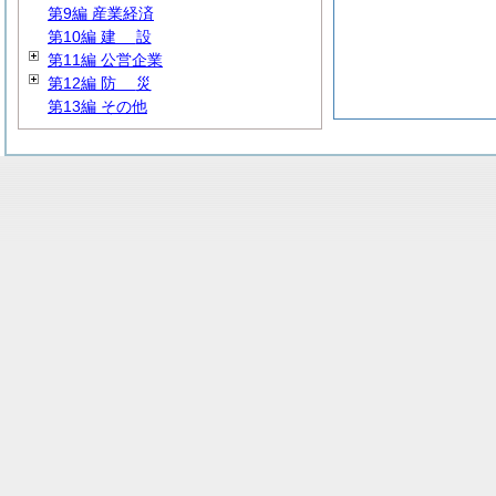
第9編 産業経済
第10編
建
設
第11編 公営企業
第12編
防
災
第13編 その他