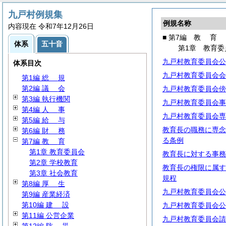
九戸村例規集
例規名称
内容現在 令和7年12月26日
■ 第7編
教
育
体系
五十音
第1章 教育委
九戸村教育委員会公
体系目次
九戸村教育委員会会
第1編
総
規
第2編
議
会
九戸村教育委員会傍
第3編 執行機関
九戸村教育委員会事
第4編
人
事
九戸村教育委員会専
第5編
給
与
教育長の職務に専念
第6編
財
務
る条例
第7編
教
育
第1章 教育委員会
教育長に対する事務
第2章 学校教育
教育長の権限に属す
第3章 社会教育
規程
第8編
厚
生
九戸村教育委員会公
第9編 産業経済
第10編
建
設
九戸村教育委員会公
第11編 公営企業
九戸村教育委員会請