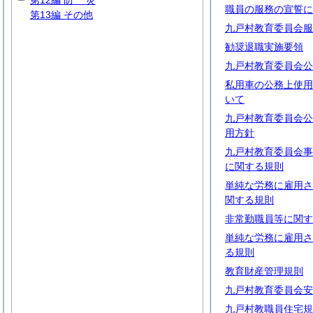
第12編
防
災
職員の服務の宣誓に
第13編 その他
九戸村教育委員会服
勧奨退職実施要領
九戸村教育委員会公
私用車の公務上使用
いて
九戸村教育委員会公
用方針
九戸村教育委員会事
に関する規則
単純な労務に雇用さ
関する規則
非常勤職員等に関す
単純な労務に雇用さ
る規則
教育財産管理規則
九戸村教育委員会安
九戸村教職員住宅規