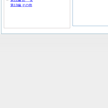
第12編
防
災
第13編 その他