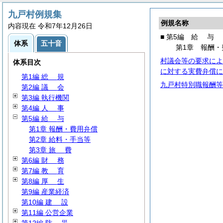
九戸村例規集
例規名称
内容現在 令和7年12月26日
■ 第5編
給
与
体系
五十音
第1章 報酬・
村議会等の要求によ
体系目次
に対する実費弁償に
第1編
総
規
九戸村特別職報酬等
第2編
議
会
第3編 執行機関
第4編
人
事
第5編
給
与
第1章 報酬・費用弁償
第2章 給料・手当等
第3章
旅
費
第6編
財
務
第7編
教
育
第8編
厚
生
第9編 産業経済
第10編
建
設
第11編 公営企業